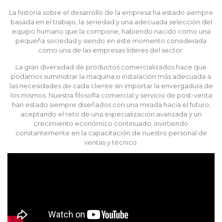
La historia sobre el desarrollo de la empresa ha estado siempre
basada en el trabajo, la seriedad y una adecuada selección del
equipo humano que la compone, habiendo nacido como una
pequeña sociedad y siendo en este momento considerada
como una de las empresas líderes del sector.
La gran diversidad de productos comercializados hace que
podamos suministrar la maquina o instalación más adecuada a
las necesidades de cada cliente sin importar la envergadura de
los mismos. Nuestra filosofía comercial y servicio de post-venta
han estado siempre diseñados con una mirada hacia el futuro,
aceptando el reto de una especialización avanzada y un
crecimiento económico continuado, invirtiendo
constantemente en la capacitación de nuestro personal de
ventas y técnico.