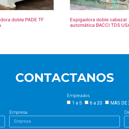
dora doble PADE TF
Espigadora doble cabezal
A
automática BACCI TDS U
CONTACTANOS
Empleados
1 a 5
6 a 20
MÁS DE 
Empresa
Di