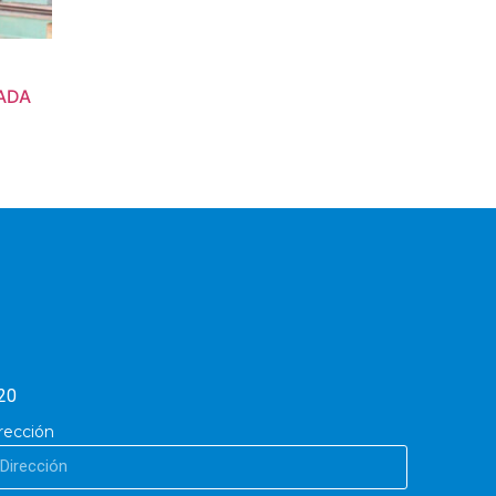
SADA
20
rección