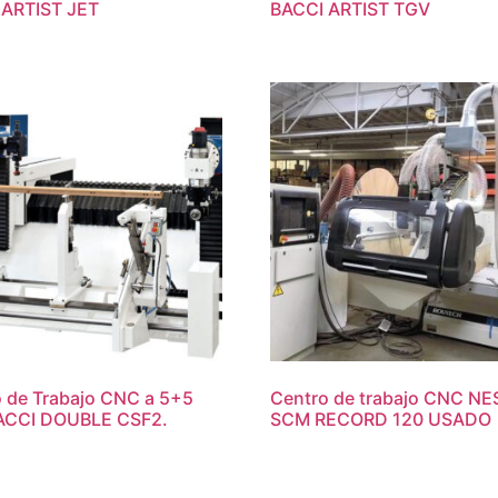
 ARTIST JET
BACCI ARTIST TGV
 de Trabajo CNC a 5+5
Centro de trabajo CNC N
BACCI DOUBLE CSF2.
SCM RECORD 120 USADO