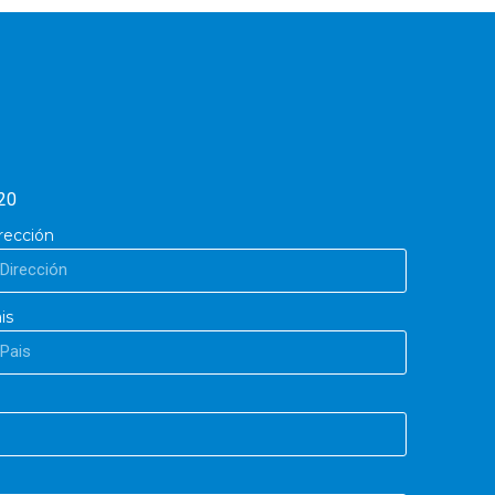
20
rección
is