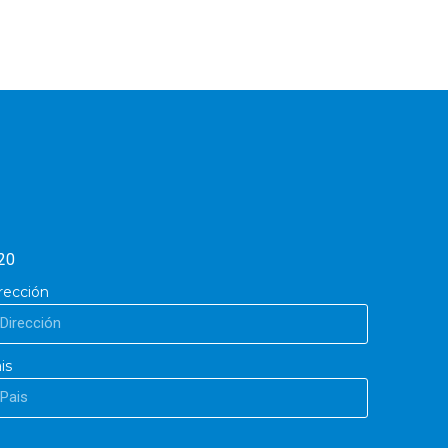
20
rección
is