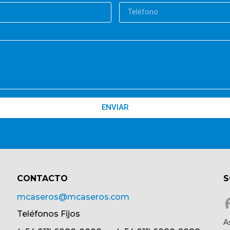
ENVIAR
CONTACTO​
S
mcaseros@mcaseros.com
Teléfonos Fijos
A