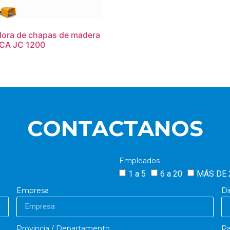
ora de chapas de madera
CA JC 1200
CONTACTANOS
Empleados
1 a 5
6 a 20
MÁS DE 
Empresa
Di
Provincia / Departamento
Pa