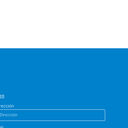
20
rección
is