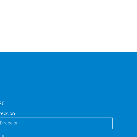
20
rección
is