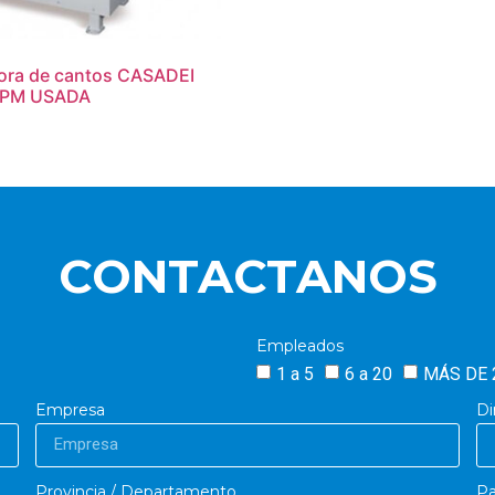
ora de cantos CASADEI
 PM USADA
CONTACTANOS
Empleados
1 a 5
6 a 20
MÁS DE 
Empresa
Di
Provincia / Departamento
Pa