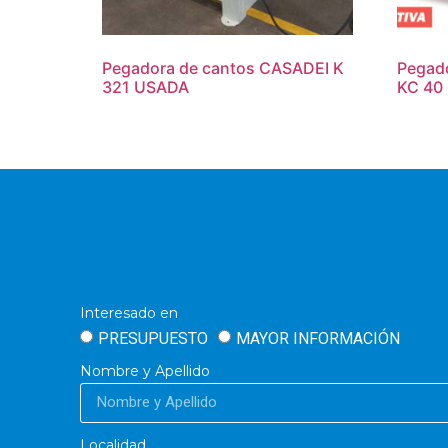
Pegadora de cantos CASADEI K
Pegad
321 USADA
KC 40
Interesado en
PRESUPUESTO
MAYOR INFORMACIÓN
Nombre y Apellido
Localidad