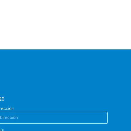
20
rección
is