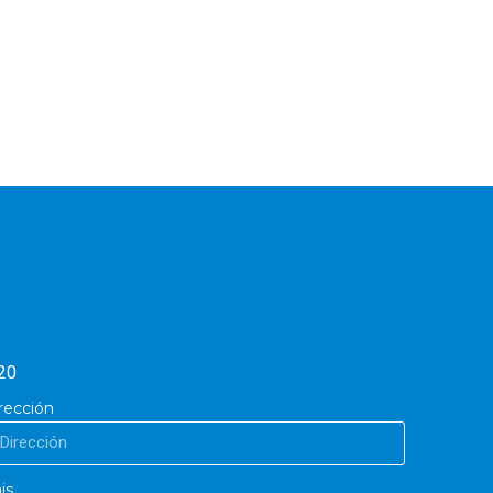
20
rección
is