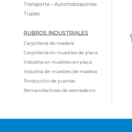
Transporte – Automatizaciones
Tupies
RUBROS INDUSTRIALES
 de Cuchillas
Soldadora Eléctrica a
Carpinteria de madera
CA AC 70
Tope FULGOR VCE 60
PRO
Carpintería en muebles de placa
 producto
Ver producto
Industria en muebles en placa
Industria de muebles de madera
Producción de puertas
Remanofacturas de aserraderos