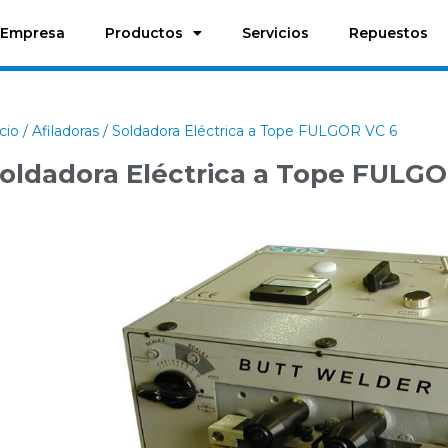
Empresa
Productos
Servicios
Repuestos
icio
/
Afiladoras
/ Soldadora Eléctrica a Tope FULGOR VC 6
oldadora Eléctrica a Tope FULGO