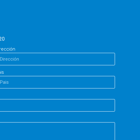
20
rección
is