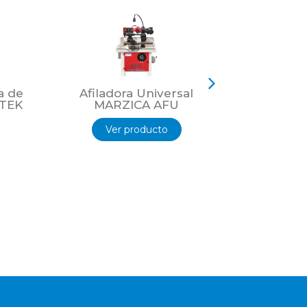
a de
Afiladora Universal
Afiladora
YTEK
MARZICA AFU
MARZ
Ver producto
Ver