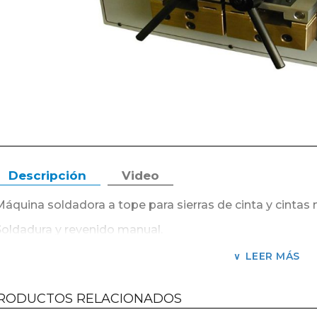
Descripción
Video
Máquina soldadora a tope para sierras de cinta y cintas 
Soldadura y revenido manual.
uillotina incluida.
LEER MÁS
Ideal para aserraderos e industrias de maderas y muebles.
RODUCTOS RELACIONADOS