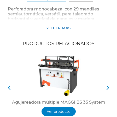
Perforadora monocabezal con 29 mandiles
semiautomática, versátil, para taladrado
horizontal y vertical de paneles y madera
maciza, para muebles en general.
LEER MÁS
Apta para carpinterías de pequeña y mediana
producción de muebles con placas de
melamina y madera.
PRODUCTOS RELACIONADOS
Reduce a la mitad el tiempo de trabajo en
comparación con una máquina perforadora de
banco.
Es ideal para realizar ensambles de precisión de
muebles con tarugos, tornillos, ensambles
rápidos, cremalleras de estantes regulables,
bisagras de puertas etc.
Gracias a la tecnología utilizada el ajuste es
simple, rápido y preciso.
Agujereadora múltiple MAGGI BS 35 System
29 mandriles predispuestos para acoples
Ver producto
rápido que permiten reemplazar las mechas –