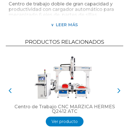
Centro de trabajo doble de gran capacidad y
productividad con cargador automático para
mecanizado 6 ejes de partes de sillas.
Datos técnicos.
LEER MÁS
Ejes interpolados Nr. 6 + 6.
PRODUCTOS RELACIONADOS
Cargadores Nr. 2.
Eje longitudinal X 1.700 / 2.400 / 2.950 mm.
Eje transversal Y 1.300 / 1.800 mm.
Eje vertical Z 650 mm.
Eje A ilimitado – Eje B 260 °.
Centro de Trabajo CNC MARZICA HERMES
Q2412 ATC
Ver producto