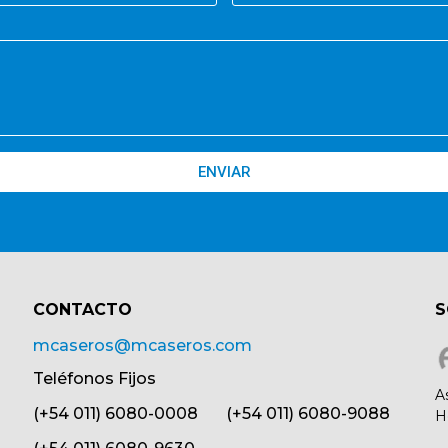
ENVIAR
CONTACTO​
S
mcaseros@mcaseros.com
Teléfonos Fijos
A
(+54 011) 6080-0008 (+54 011) 6080-9088
H