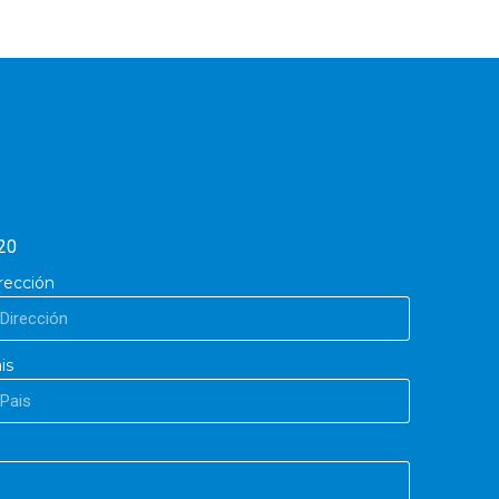
20
rección
is