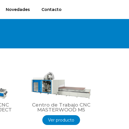
Novedades
Contacto
 CNC
Centro de Trabajo CNC
JECT
MASTERWOOD M5
Ver producto