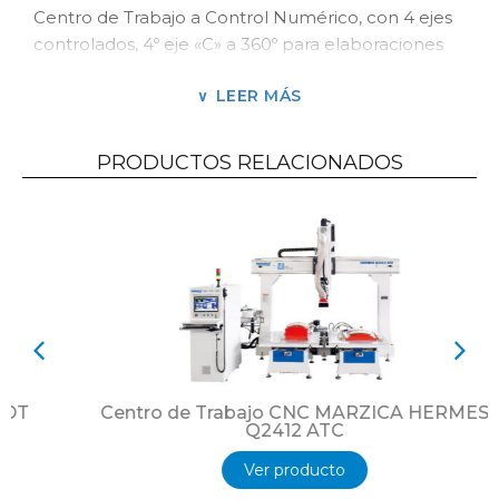
Centro de Trabajo a Control Numérico, con 4 ejes
controlados, 4º eje «C» a 360º para elaboraciones
complejas en madera solida, MDF, HDF y placas
LEER MÁS
melamínicas. Es ideal para
empresas de nivel de
entrada como en producción flexible a gran
escala.
PRODUCTOS RELACIONADOS
MARZICA KN C está
diseñado para trabajar con
gran precisión y alta velocidad en el mecanizado
de agujeros laterales y verticales, ranuras, fresado y
corte sobre tableros de maderas
blandas y duras
.
A diferencia de la pieza de fresado habitual de 3
ejes, el procesamiento axial de 4 le permite
procesar el producto en cinco lados, sin trabajo
adicional para reorganizar las piezas en el
escritorio.
Centro de Trabajo CNC MARZICA HERMES
Q2412 ATC
Campo de trabajo útil de 3250 x 1250 x 135 mm.
Ver producto
Cabezal agujereador HSD Italia de 16 mandriles