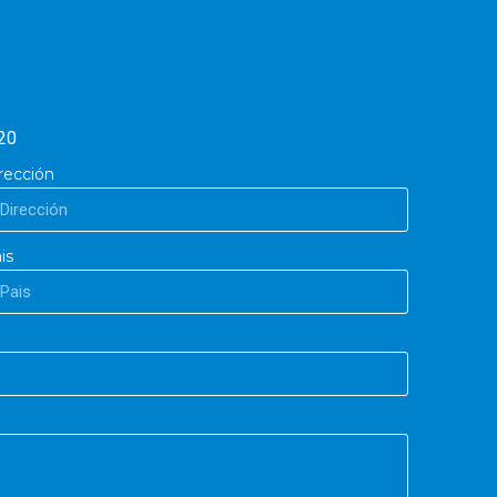
20
rección
is