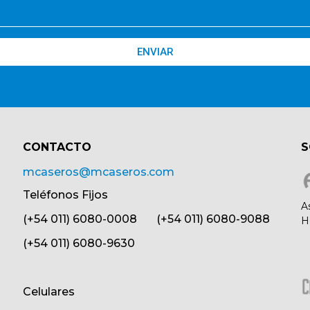
ENVIAR
CONTACTO​
S
mcaseros@mcaseros.com
Teléfonos Fijos
A
(+54 011) 6080-0008 (+54 011) 6080-9088
H
(+54 011) 6080-9630
Celulares