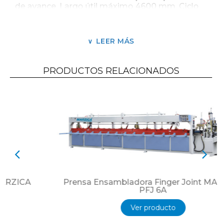
de avance. Largo útil máximo 4600 mm. Ciclo
AUTOMATICO desde la alimentación a la
descarga. Alimentación con velocidad variable.
Largo de prensado ajustable.
LEER MÁS
PRODUCTOS RELACIONADOS
Prensa Ensambladora Finger Joint MARZICA
PFJ 6A
Ver producto