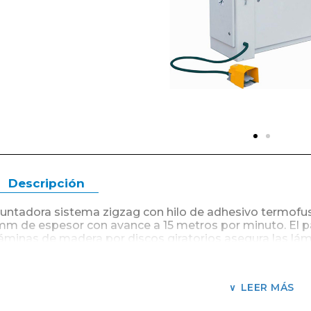
Descripción
Juntadora sistema zigzag con hilo de adhesivo termofus
mm de espesor con avance a 15 metros por minuto. El par
láminas de madera por discos giratorios asegura las lámi
aplicado el hilo termofusible en forma de zigzag variabl
Distancia máxima de el cabezal a columna 920 mm.
LEER MÁS