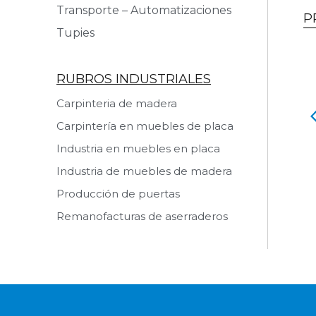
Transporte – Automatizaciones
P
Tupies
RUBROS INDUSTRIALES
Carpinteria de madera
Carpintería en muebles de placa
 de chapas de
Juntadora de chapas de
UPER FWS 920
madera MARZICA JC 1200
Industria en muebles en placa
 producto
Ver producto
Industria de muebles de madera
Producción de puertas
Remanofacturas de aserraderos