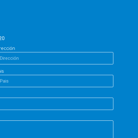
20
rección
is