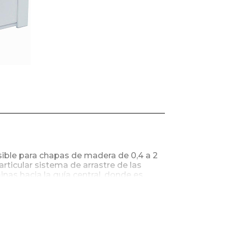
ible para chapas de madera de 0,4 a 2
ticular sistema de arrastre de las
nas hacia la guía central, donde es
e, obteniendo un juntado de calidad.