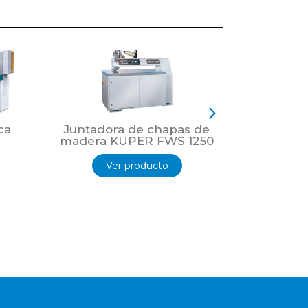
ca
Juntadora de chapas de
Juntador
madera KUPER FWS 1250
madera K
Ver producto
Ver