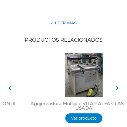
Guías de carros cromados de 40 mm
diámetro
LEER MÁS
Largo max. escoplos 100 mm
Velocidad mandriles 6000/12000 rpm
PRODUCTOS RELACIONADOS
Diámetro mínimo / máximo de las brocas
16/ 30 mm
4 motores
6 Prensores inclinables
Industria Italiana. Año 1994.
Usada revisionada en excelente estado de
conservación.
Agujereadora Múltiple VITAP ALFA CLASSIC 21
Exhibición en Olivos, Buenos Aires Argentina
USADA
Ver producto