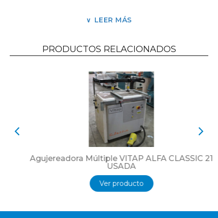
Garganta 750 mm
LEER MÁS
Fresador 4 Hp
Industria Italiana.
PRODUCTOS RELACIONADOS
Usada y revisionada.
Exhibición en Olivos Buenos Aires Argentina
Agujereadora Múltiple VITAP ALFA CLASSIC 21
USADA
Ver producto