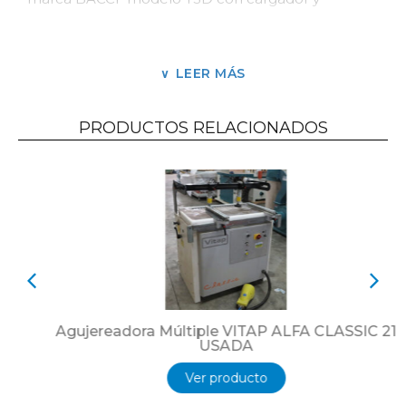
descargador
automático.
Ejecución
de espigas en ambos extremos de las
LEER MÁS
piezas en simultaneo.
Datos
Técnicos
:
PRODUCTOS RELACIONADOS
Diámetro de las herramientas 100 mm.
Potencia de los motores de fresas 4 hp.
Revoluciones de la fresas 9000 rpm.
Max longitud de la espiga 100 + 2 R mm
Usada revisionada a nuevo. Exhibición en Olivos
Buenos Aires.
Agujereadora Múltiple VITAP ALFA CLASSIC 21
USADA
Ver producto