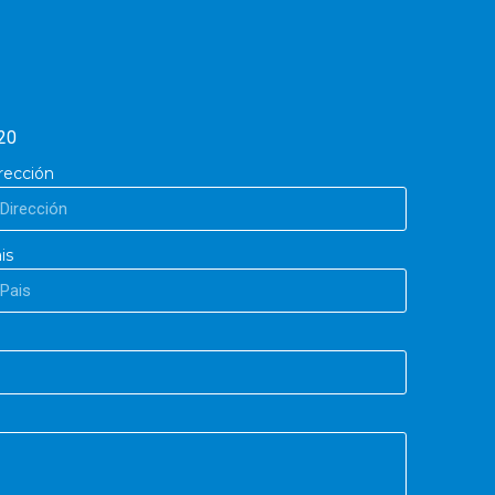
20
rección
is