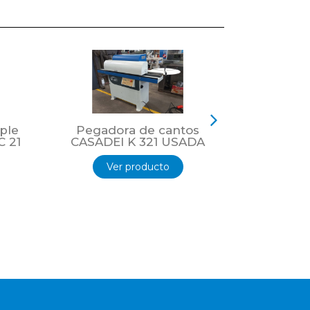
ple
Pegadora de cantos
Tupi TG
C 21
CASADEI K 321 USADA
Ver
Ver producto