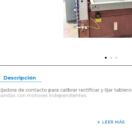
Descripción
Lijadora de contacto para calibrar rectificar y lijar ta
bandas con motores independientes.
Ancho máximo útil de trabajo 1.100 mm.
1ra banda rodillo calibrador.
LEER MÁS
2da banda patín lijador regulable con fieltro.