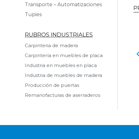
Transporte – Automatizaciones
P
Tupies
RUBROS INDUSTRIALES
Carpinteria de madera
Carpintería en muebles de placa
de cantos OAV
Pegadora de cantos
S MAX 340M
MARZICA MARATHON IIIP
Industria en muebles en placa
SADA
PCS USADA
Industria de muebles de madera
 producto
Ver producto
Producción de puertas
Remanofacturas de aserraderos