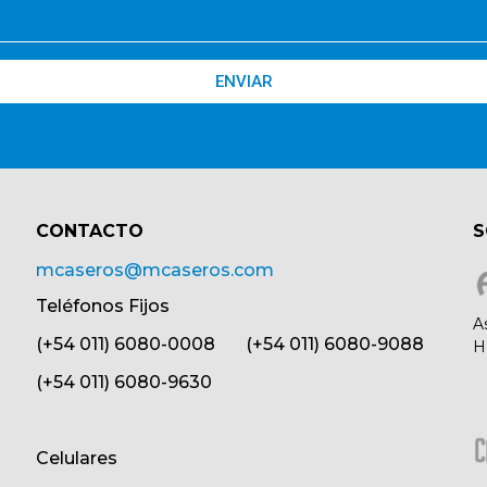
ENVIAR
CONTACTO​
S
mcaseros@mcaseros.com
Teléfonos Fijos
A
(+54 011) 6080-0008 (+54 011) 6080-9088
H
(+54 011) 6080-9630
Celulares