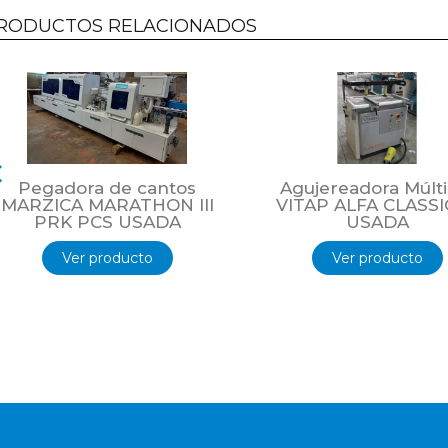
Industria Holandesa
RODUCTOS RELACIONADOS
Usada revisionada. Exhibición en Olivos Buenos Aires.
Pegadora de cantos
Agujereadora Múlti
MARZICA MARATHON III
VITAP ALFA CLASSI
PRK PCS USADA
USADA
Ver producto
Ver producto