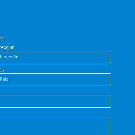
20
rección
is