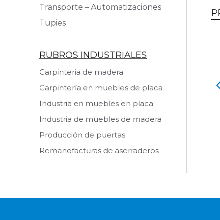
Transporte – Automatizaciones
P
Tupies
RUBROS INDUSTRIALES
Carpinteria de madera
Carpintería en muebles de placa
a de cantos
Listonera múltiple CML
ARATHON IIIP
250 USADA
Industria en muebles en placa
 USADA
Ver producto
Industria de muebles de madera
 producto
Producción de puertas
Remanofacturas de aserraderos