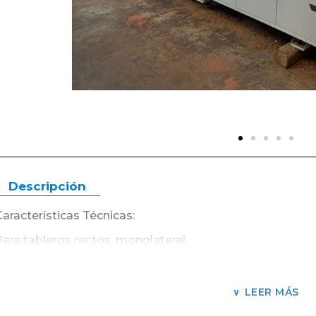
Descripción
Características Técnicas:
Para tableros rectos, monolateral.
Espesor mínimo / máximo del tablero 10 –
60 mm.
Ancho mínimo del tablero 60 mm.
LEER MÁS
Velocidad variable x inverter de 12 hasta
20 m/min.