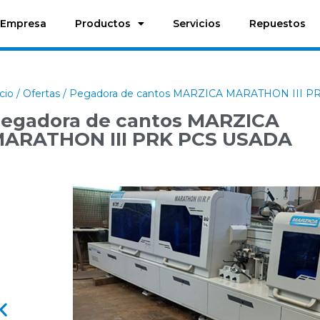
Empresa
Productos
Servicios
Repuestos
icio
/
Ofertas
/ Pegadora de cantos MARZICA MARATHON III 
egadora de cantos MARZICA
ARATHON III PRK PCS USADA