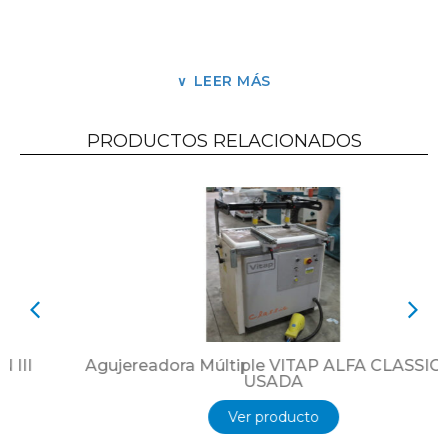
Pre-rodillera motorizada de carga – lateral
derecha-
Largo útil de corte 4.400 mm
LEER MÁS
Salida de sierra 105 mm
PRODUCTOS RELACIONADOS
Empujador con 7 pinzas y alineador lateral
4 mesas con colchón de aire de 2000 x 500
mm
1 mesa con colchón de aire de 1300 x 500 mm
Tablero de mando con pc
Usada Revisionada.
Agujereadora Múltiple VITAP ALFA CLASSIC 21
USADA
Ver producto