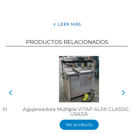
Tres barreras de anti-retroceso
Ajuste mecánico de altura de trabajo
LEER MÁS
Cobertura de seguridad.
Guía de entrada pesada con movimientos
PRODUCTOS RELACIONADOS
sobre colisas.
Arranque en estrella – triangulo automático.
Amperímetro de control sobre el tablero.
Altura máxima de corte
120 mm
Longitud minima de corte / standar 350 mm
Longitud minima de corte / bajo demanda 250
mm
Agujereadora Múltiple VITAP ALFA CLASSIC 21
Ancho útil de trabajo 300 mm
USADA
Diámetros min/max de sierras circulares 200 /
Ver producto
350 mm