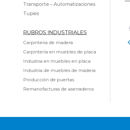
Transporte – Automatizaciones
Tupies
RUBROS INDUSTRIALES
Carpinteria de madera
a de Cantos
Pegadora de Cantos
ICA KDT
MARZICA KDT
Carpintería en muebles de placa
IV R LASER T
MARATHON IV R D TH
Industria en muebles en placa
 producto
Ver producto
Industria de muebles de madera
Producción de puertas
Remanofacturas de aserraderos