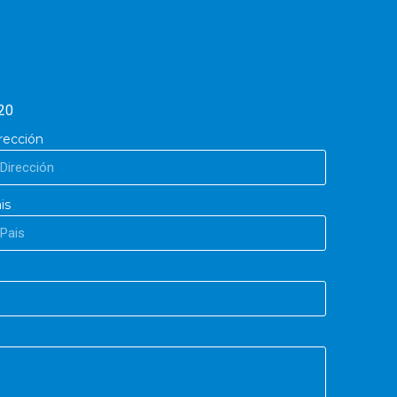
20
rección
is