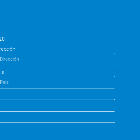
20
rección
is