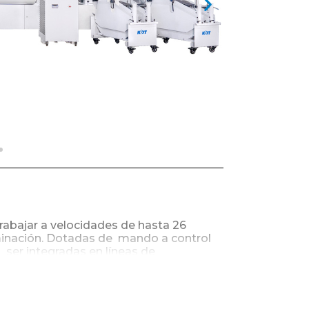
rabajar a velocidades de hasta 26
rminación. Dotadas de mando a control
ser integradas en líneas de
des volúmenes con total flexibilidad.
ensora superior que permite el
sta grandes preservando superficies