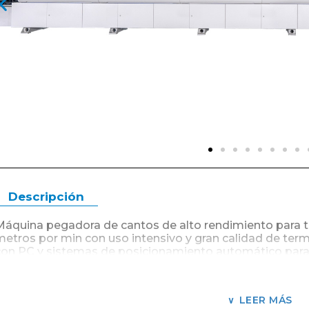
Descripción
Máquina pegadora de cantos de alto rendimiento para t
metros por min con uso intensivo y gran calidad de te
con PC y sistemas de posicionamiento automático para 
producción inteligentes de industrias que requieren gran
Con un sistema de avance por cadena con una correa pr
encolado de piezas desde muy pequeñas con firmeza ha
LEER MÁS
delicadas.