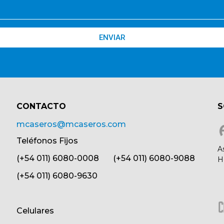
ENVIAR
CONTACTO​
S
mcaseros@mcaseros.com
Teléfonos Fijos
A
(+54 011) 6080-0008 (+54 011) 6080-9088
H
(+54 011) 6080-9630
Celulares