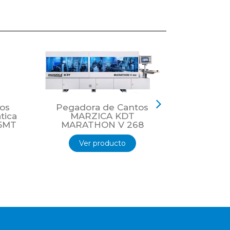
sivos hotmelt, colores, PUR, y otro
tomático de rollos múltiples de hasta
os
Pegadora de Cantos
Pegado
tica
MARZICA KDT
MAR
5MT
MARATHON V 268
MARATH
Ver producto
Ver