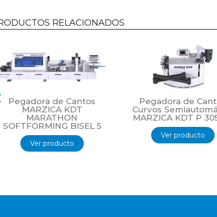
Características sobresalientes:
RODUCTOS RELACIONADOS
La configuración de grupos es muy flexible.
Hasta 2 grupos encoladores, uno con pre-fusor para adhe
Laser, en combinación con alimentadores con cambio au
4 unidades por encolador.
Fresador redondeador de esquinas de 4 motores HF
Pegadora de Cantos
Pegadora de Cant
MARZICA KDT
Curvos Semiautomá
MARATHON
MARZICA KDT P 30
SOFTFORMING BISEL 5
Ver producto
Ver producto