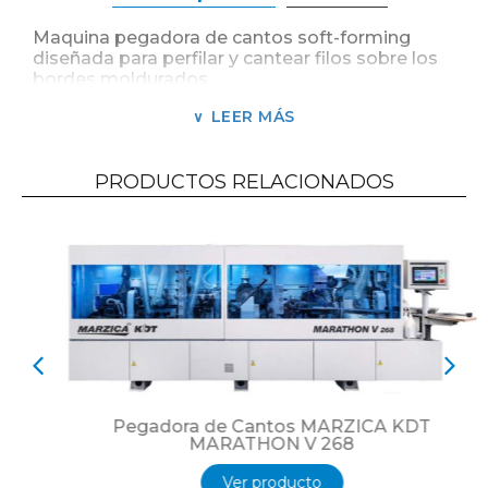
Maquina pegadora de cantos soft-forming
diseñada para perfilar y cantear filos sobre los
bordes moldurados.
La nueva Marathon softforming es una
LEER MÁS
maquina muy flexible gracias al equipamiento
con grupos fresador y prensores a control
numérico CNC con servo motores para el ajuste
PRODUCTOS RELACIONADOS
al toque de un icono en la pantalla de control
del cambio entre 3 perfiles pre-establecidos.
Ideal para la producción muebles con puertas y
frentes de cajón sistema uñero sin tiradores.
Pegadora de Cantos MARZICA KDT
MARATHON V 268
Ver producto