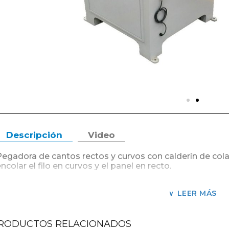
Descripción
Video
Pegadora de cantos rectos y curvos con calderín de cola
ncolar el filo en curvos y el panel en recto.
Alimentador de filos en rollos de 0,4 a 3 mm de espesor 
LEER MÁS
Pedal de accionamiento, cuenta metros para corte de rol
Mesa inclinable, para encolado de paneles cortados en 
RODUCTOS RELACIONADOS