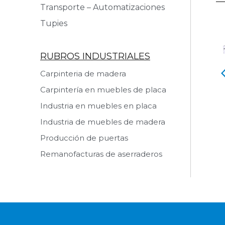
Transporte – Automatizaciones
Tupies
RUBROS INDUSTRIALES
Carpinteria de madera
a de Cantos
Pegadora de Cantos
ICA KDT
MARZICA KDT
Carpintería en muebles de placa
IV R LASER T
MARATHON IV R D TH
Industria en muebles en placa
 producto
Ver producto
Industria de muebles de madera
Producción de puertas
Remanofacturas de aserraderos