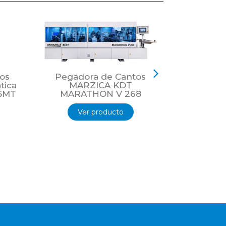
os
Pegadora de Cantos
Pegado
tica
MARZICA KDT
MAR
5MT
MARATHON V 268
MARATH
Ver producto
Ver