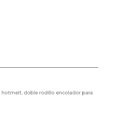
 hotmelt, doble rodillo encolador para
con guillotina.
lo.
ángulo.