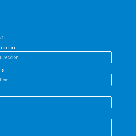
20
rección
is