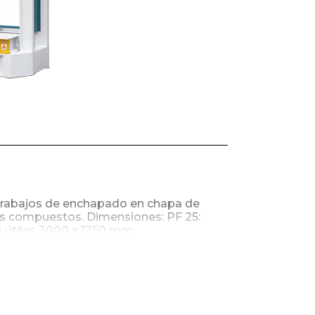
a trabajos de enchapado en chapa de
s compuestos. Dimensiones: PF 25:
 útiles 3000 x 1250 mm.
oneladas con 3 pistones. 100 Toneladas
ía de rodillos con elevación hidráulica.
ca.