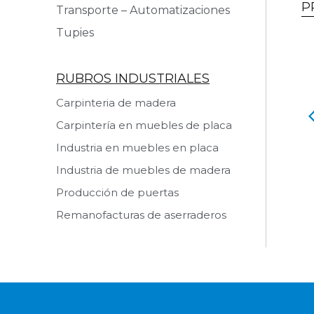
P
Transporte – Automatizaciones
Tupies
RUBROS INDUSTRIALES
Carpinteria de madera
ara Tableros
Prensa para Tableros
Carpintería en muebles de placa
ados a Alta
Alistonados en Caliente
cia MARZICA
MARZICA PHT 25E
Industria en muebles en placa
HF 80
Ver producto
Industria de muebles de madera
 producto
Producción de puertas
Remanofacturas de aserraderos