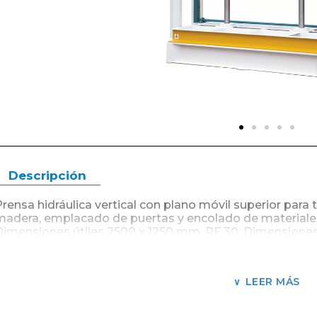
Descripción
Prensa hidráulica vertical con plano móvil superior par
madera, emplacado de puertas y encolado de materiale
Dimensiones útiles 2500 x 1250 mm. PF 30: Dimensiones
Seccionales: Divididas de 2 a 4 secciones.
Versiones Hidráulica: 50 Toneladas con 2 pistones. 80 T
LEER MÁS
con 4 pistones. 160 Toneladas con 6 pistones. Opcional: V
Alimentación a cadena con sistema de elevación hidráuli