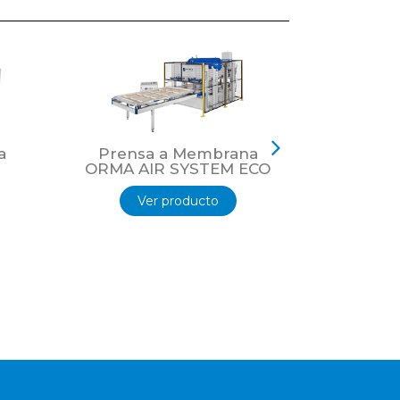
a
Prensa a Membrana
Prensa
ORMA AIR SYSTEM ECO
Rotativa 
Ver producto
Ver