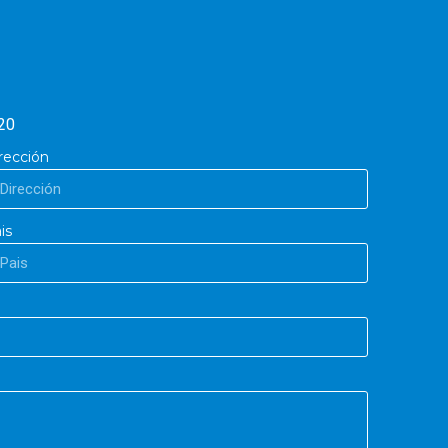
20
rección
is