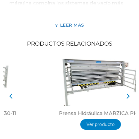
máquina combina los sistemas de vacío más
presión de aire comprimido brindando una
perfecta adhesión en bordes y ángulos
negativos. Se operar con o sin membrana.
LEER MÁS
Sistema de alimentación automática con una o
con dos mesas opuestas o también dos mesas
PRODUCTOS RELACIONADOS
alternando en la misma posición de carga.
Prensa Hidráulica MARZICA PHO
Ver producto