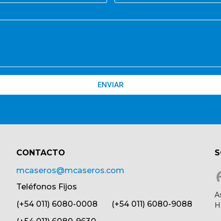
ENVIAR
CONTACTO​
S
mcaseros@mcaseros.com
Teléfonos Fijos
A
(+54 011) 6080-0008 (+54 011) 6080-9088
H