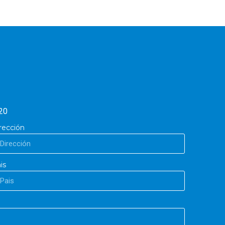
20
rección
is