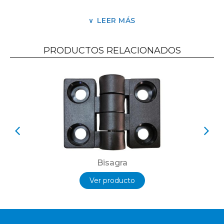
Eficaz tanto para superficies planas como para
perfiles estrechos y profundos.
LEER MÁS
Puede ser muy efectivo en los bordes laterales
con el sistema de borde rápido.
PRODUCTOS RELACIONADOS
Lijado de madera con perfiles cóncavos y
convexos – Varillas, cuentas, zócalos, perfiles
con forma en general.
Excelente combinación de poder de suavizado
y vida útil del cepillo.
Máxima facilidad de regeneración: se mantiene
el soporte y solo se sustituyen las tiras
abrasivas.
Bisagra
Ver producto