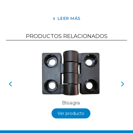
siendo comprimida y encoladas generando una
rueda abrasiva muy compacta.
LEER MÁS
Diseñada para el lijado bruto de madera con
gran capacidad de desbaste.
Ruedas muy fácilmente perfilables con
PRODUCTOS RELACIONADOS
precisión.
Datos Técnicos: Diámetro externo Ø200 mm.
Diámetro Interno Ø 76 mm.
Grano 100 / 120 y 150.
Anchos de la rueda a medida sobre pedido.
Bisagra
Ver producto