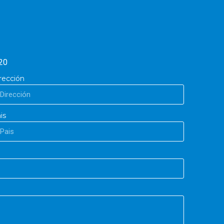
20
rección
is