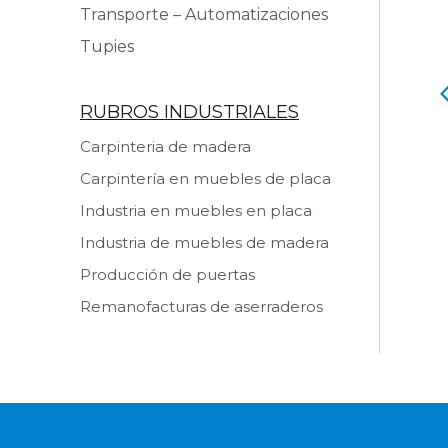
Transporte – Automatizaciones
Tupies
RUBROS INDUSTRIALES
o Retestador
Rueda Auxiliar
Carpinteria de madera
 producto
Ver producto
Carpintería en muebles de placa
Industria en muebles en placa
Industria de muebles de madera
Producción de puertas
Remanofacturas de aserraderos