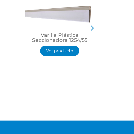
Varilla Plástica
Varil
Seccionadora 1254/55
Seccio
Ver producto
Ver