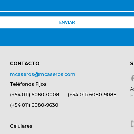
ENVIAR
CONTACTO​
S
mcaseros@mcaseros.com
Teléfonos Fijos
A
(+54 011) 6080-0008 (+54 011) 6080-9088
H
(+54 011) 6080-9630
Celulares