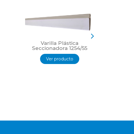
Varilla Plástica
Varil
Seccionadora 1254/55
Seccio
Ver producto
Ver