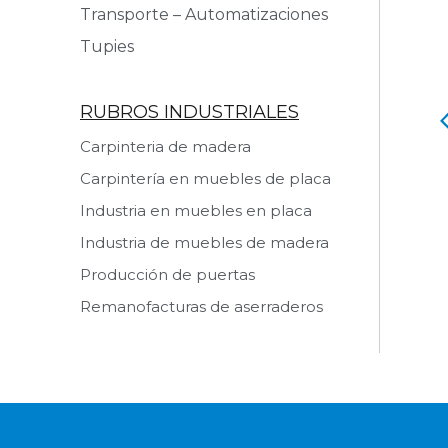
Transporte – Automatizaciones
Tupies
RUBROS INDUSTRIALES
o Retestador
Rueda Auxiliar
Carpinteria de madera
Carpintería en muebles de placa
 producto
Ver producto
Industria en muebles en placa
Industria de muebles de madera
Producción de puertas
Remanofacturas de aserraderos