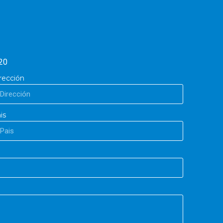
20
rección
is