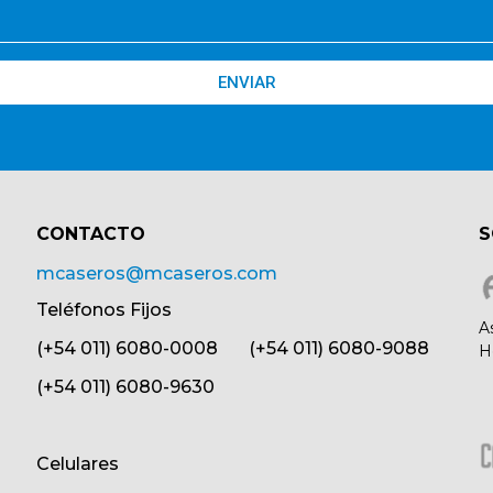
ENVIAR
CONTACTO​
S
mcaseros@mcaseros.com
Teléfonos Fijos
A
(+54 011) 6080-0008 (+54 011) 6080-9088
H
(+54 011) 6080-9630
Celulares