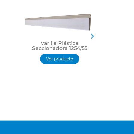
Varilla Plástica
Varil
Seccionadora 1254/55
Seccio
Ver producto
Ver