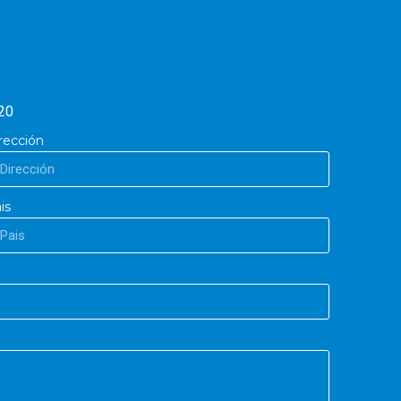
20
rección
is