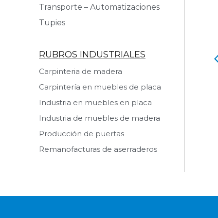
Transporte – Automatizaciones
Tupies
RUBROS INDUSTRIALES
o Retestador
Rueda Auxiliar
Carpinteria de madera
Carpintería en muebles de placa
 producto
Ver producto
Industria en muebles en placa
Industria de muebles de madera
Producción de puertas
Remanofacturas de aserraderos