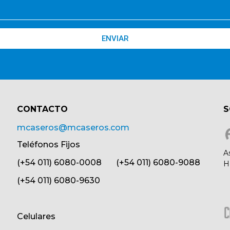
ENVIAR
CONTACTO​
S
mcaseros@mcaseros.com
Teléfonos Fijos
A
(+54 011) 6080-0008 (+54 011) 6080-9088
H
(+54 011) 6080-9630
Celulares