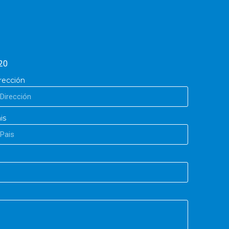
20
rección
is