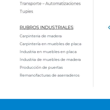
Transporte – Automatizaciones
Tupies
RUBROS INDUSTRIALES
o Retestador
Rueda Auxiliar
Carpinteria de madera
 producto
Ver producto
Carpintería en muebles de placa
Industria en muebles en placa
Industria de muebles de madera
Producción de puertas
Remanofacturas de aserraderos