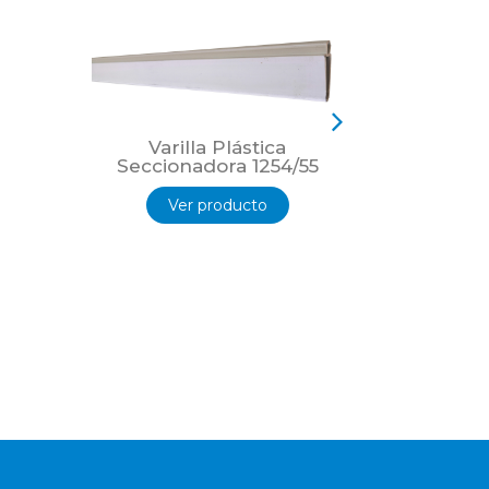
Varilla Plástica
Varil
Seccionadora 1254/55
Seccio
Ver producto
Ver