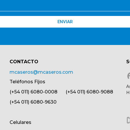
ENVIAR
CONTACTO​
S
mcaseros@mcaseros.com
Teléfonos Fijos
A
(+54 011) 6080-0008 (+54 011) 6080-9088
H
(+54 011) 6080-9630
Celulares