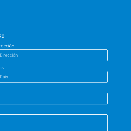
20
rección
is