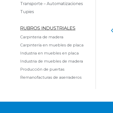
Transporte – Automatizaciones
Tupies
RUBROS INDUSTRIALES
o Retestador
Rueda Auxiliar
Carpinteria de madera
Carpintería en muebles de placa
 producto
Ver producto
Industria en muebles en placa
Industria de muebles de madera
Producción de puertas
Remanofacturas de aserraderos