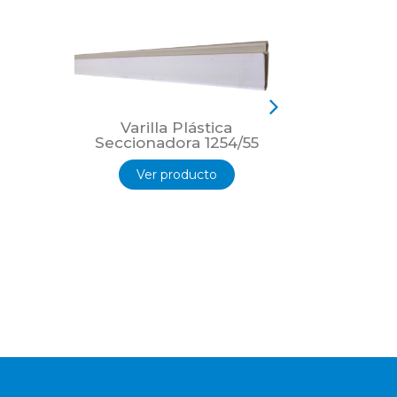
Varilla Plástica
Varil
Seccionadora 1254/55
Seccio
Ver producto
Ver