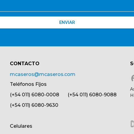
ENVIAR
CONTACTO​
S
mcaseros@mcaseros.com
Teléfonos Fijos
A
(+54 011) 6080-0008 (+54 011) 6080-9088
H
(+54 011) 6080-9630
Celulares