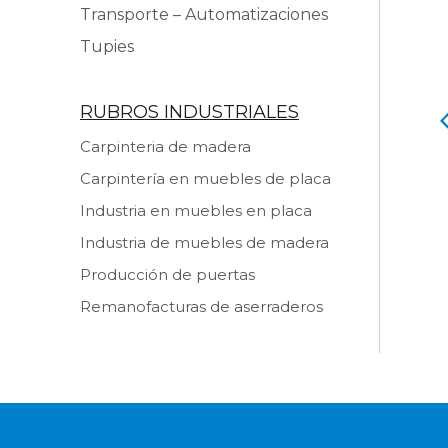
Transporte – Automatizaciones
Tupies
RUBROS INDUSTRIALES
o Retestador
Rueda Auxiliar
Carpinteria de madera
Carpintería en muebles de placa
 producto
Ver producto
Industria en muebles en placa
Industria de muebles de madera
Producción de puertas
Remanofacturas de aserraderos