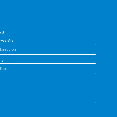
20
rección
is