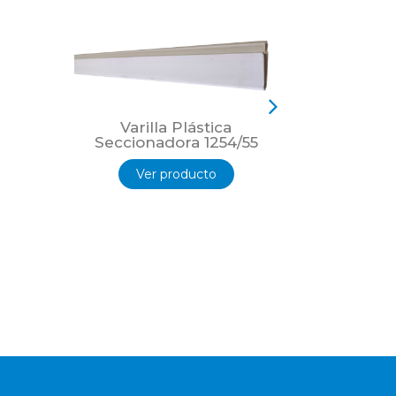
Varilla Plástica
Varil
Seccionadora 1254/55
Seccio
Ver producto
Ver