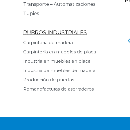
P
Transporte – Automatizaciones
Tupies
RUBROS INDUSTRIALES
Carpinteria de madera
o Retestador
Rueda Auxiliar
Carpintería en muebles de placa
 producto
Ver producto
Industria en muebles en placa
Industria de muebles de madera
Producción de puertas
Remanofacturas de aserraderos