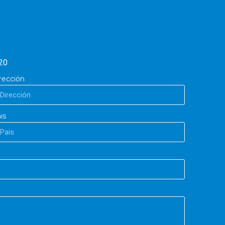
20
rección
is