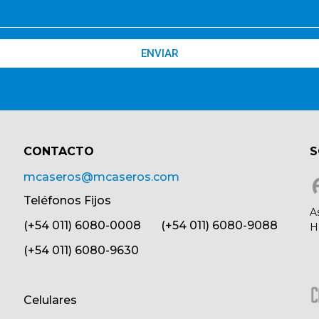
ENVIAR
CONTACTO​
S
mcaseros@mcaseros.com
Teléfonos Fijos
A
(+54 011) 6080-0008 (+54 011) 6080-9088
H
(+54 011) 6080-9630
Celulares