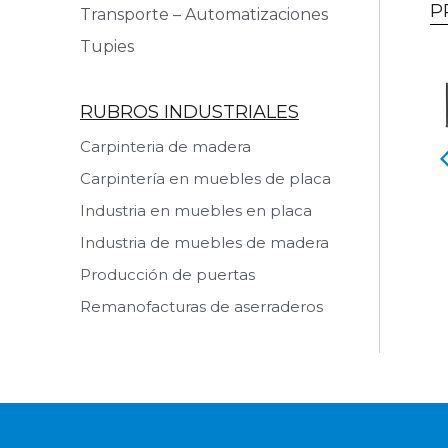
P
Transporte – Automatizaciones
Tupies
RUBROS INDUSTRIALES
Carpinteria de madera
ora Horizontal
Seccionadora Horizontal
Carpintería en muebles de placa
RZICA KDT
CNC MARZICA KDT
DRA 320
QUADRA 420
Industria en muebles en placa
Industria de muebles de madera
 producto
Ver producto
Producción de puertas
Remanofacturas de aserraderos