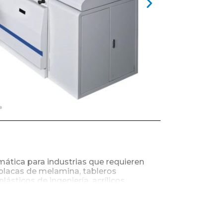
ática para industrias que requieren
 placas de melamina, tableros
sticos de ingeniería, acrílicos.
iseño de guías paralelas. Carro sierra