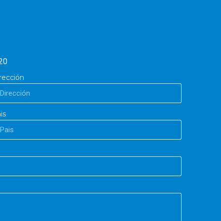
20
rección
is