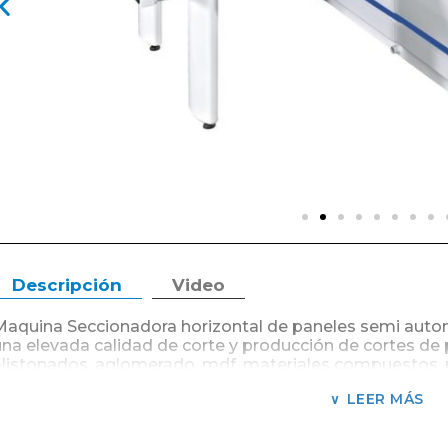
Descripción
Video
Maquina Seccionadora horizontal de paneles semi autom
una elevada calidad de corte y producción de cortes de
alistonados, aglomerado, mdf, materiales compuestos, plá
Características Técnicas:
LEER MÁS
Ciclo automático. Estructura muy robusta y estable con d