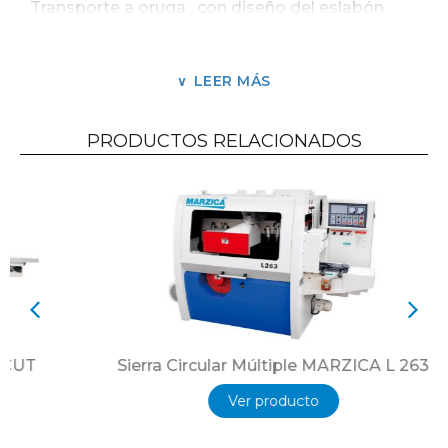
Transporte a oruga , con diseño del eslabón
anti-enganche.
Triple barreras de anti- retroceso de piezas.
LEER MÁS
Lubricación forzada automática en la cadena
con microprocesador.
PRODUCTOS RELACIONADOS
Ajuste excéntrico del husillo.
Cobertura de seguridad .
Guía de entrada pesada con movimientos
sobre colisas cilíndricas
Arranque en estrella – triangulo automático.
Pasaje libre de piezas.
Garganta de 510 mm.
Sierra Circular Múltiple MARZICA L 263
Motor principal de 15 hp.
Ver producto
Giros por minuto del husillo 3500.