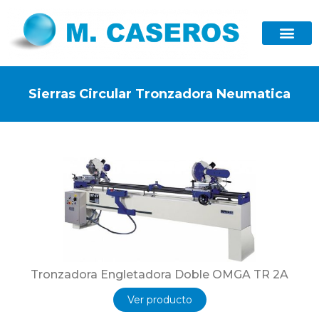
Sierras Circular Tronzadora Neumatica
Tronzadora Engletadora Doble OMGA TR 2A
Ver producto