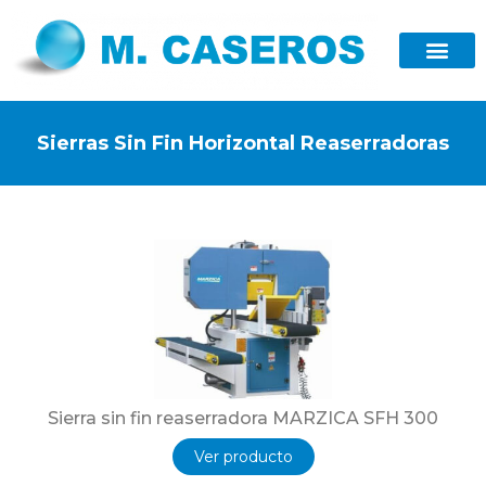
Sierras Sin Fin Horizontal Reaserradoras
Sierra sin fin reaserradora MARZICA SFH 300
Ver producto