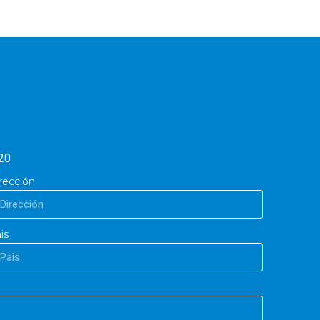
20
rección
is