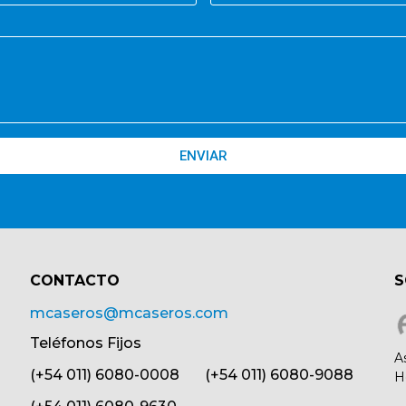
ENVIAR
CONTACTO​
S
mcaseros@mcaseros.com
Teléfonos Fijos
A
(+54 011) 6080-0008 (+54 011) 6080-9088
H