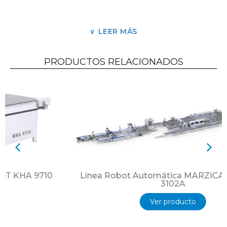
Carga y descarga automática.
Eficiente rotación por los cuatro lados de corte
y sellado de bordes.
LEER MÁS
Procesamiento de bisagra de orificio de
cerradura de puerta CNC.
PRODUCTOS RELACIONADOS
Línea Robot Automática MARZICA KDT KHR
3102A
Ver producto