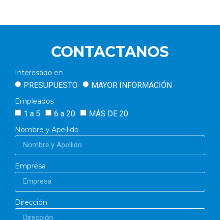
Porta-herramientas de grandes dimensiones
lineal a 5 posiciones para cambio automático
de la herramienta sobre maquina a 5 ejes
puesto en el bastidor.
CONTACTANOS
Interesado en
PRESUPUESTO
MAYOR INFORMACIÓN
Empleados
1 a 5
6 a 20
MÁS DE 20
Nombre y Apellido
Empresa
Dirección