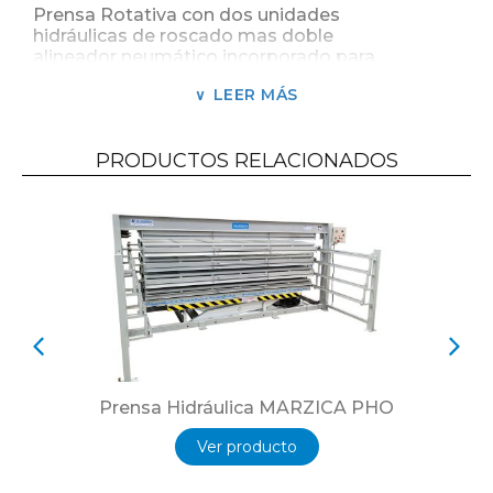
Prensa Rotativa con dos unidades
hidráulicas de roscado mas doble
alineador neumático incorporado para
encolado de tableros alistonados y laminados
LEER MÁS
componentes de puertas ventanas y muebles.
6 Estaciones de trabajo motorizada. Versiones
PRHA 25/13: Útil de trabajo 2500 x 1320 mm. 6
PRODUCTOS RELACIONADOS
sargentos por estación. PRHA 30/13: Útil de
trabajo 3000 x 1320 mm. 8 sargentos por
estación. Dotación:
Rotación motorizada.
2 Unidades de cierre/apertura hidráulica con
alineadoras neumáticas superior incorporados.
Equipo hidráulico con motor.
Prensa Hidráulica MARZICA PHO
Ver producto