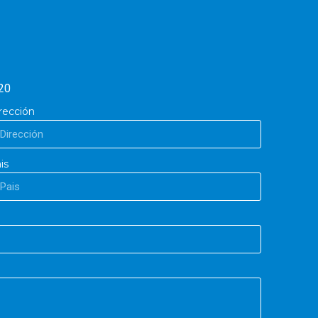
20
rección
is