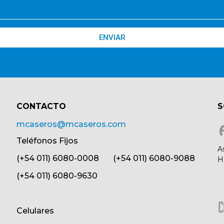
ENVIAR
CONTACTO​
S
mcaseros@mcaseros.com
Teléfonos Fijos
A
(+54 011) 6080-0008 (+54 011) 6080-9088
H
(+54 011) 6080-9630
Celulares