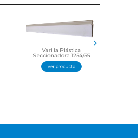
Varilla Plástica
Varil
Seccionadora 1254/55
Seccio
Ver producto
Ver