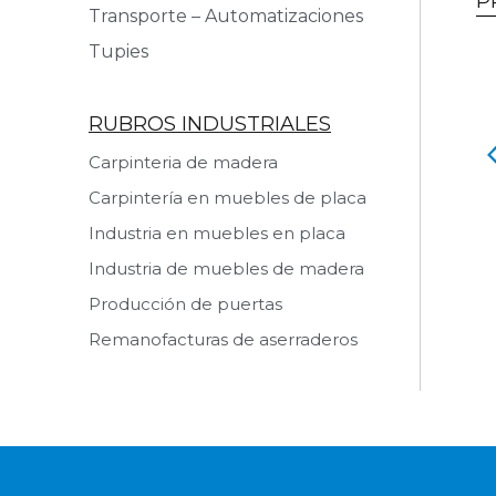
P
Transporte – Automatizaciones
Tupies
RUBROS INDUSTRIALES
Carpinteria de madera
o Retestador
Rueda Auxiliar
Carpintería en muebles de placa
 producto
Ver producto
Industria en muebles en placa
Industria de muebles de madera
Producción de puertas
Remanofacturas de aserraderos