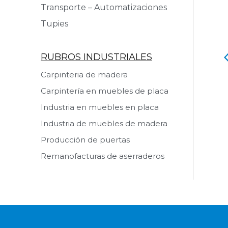
Transporte – Automatizaciones
Tupies
RUBROS INDUSTRIALES
o Retestador
Rueda Auxiliar
Carpinteria de madera
 producto
Ver producto
Carpintería en muebles de placa
Industria en muebles en placa
Industria de muebles de madera
Producción de puertas
Remanofacturas de aserraderos