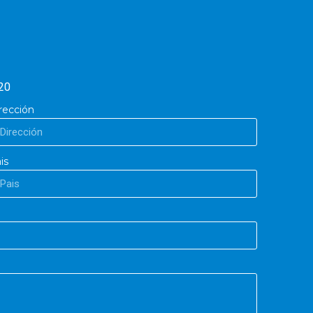
20
rección
is