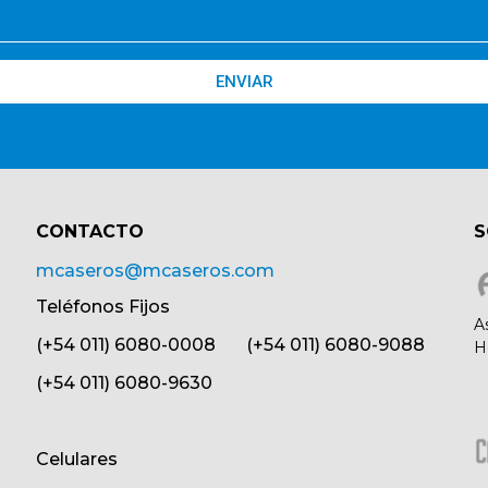
ENVIAR
CONTACTO​
S
mcaseros@mcaseros.com
Teléfonos Fijos
A
(+54 011) 6080-0008 (+54 011) 6080-9088
H
(+54 011) 6080-9630
Celulares