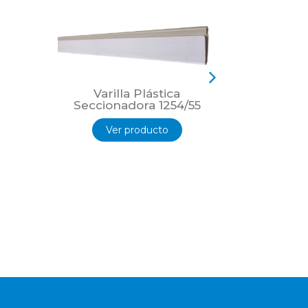
 generado.
Varilla Plástica
Varil
Seccionadora 1254/55
Seccio
Ver producto
Ver