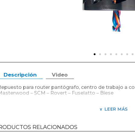
Descripción
Video
Repuesto para router pantógrafo, centro de trabajo a
Masterwood – SCM – Rovert – Fuselatto – Biese
Turbo Extractor es diseñado para facilitar la evacuación
corte, ranurado de maquinas Ruoter CNC Nesting.
LEER MÁS
Ventajas del sistema:
RODUCTOS RELACIONADOS
Reduce tiempos muertos de limpieza.