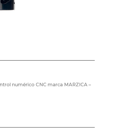
 control numérico CNC marca MARZICA –
 de polvo y virutas en operaciones de