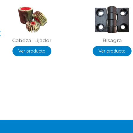
Refrigera la herramienta de corte gracias al flujo de aire
Permite cortar a mayor velocidad.
Incrementa la duración de la herramienta de corte.
Datos Técnicos:
Cabezal Lijador
Bisagra
Conexión / Ataque: ER 32
Ver producto
Ver producto
Velocidad máxima de Giro 20.000 rpm
Exhibición en Olivos – Buenos Aires – Argentina